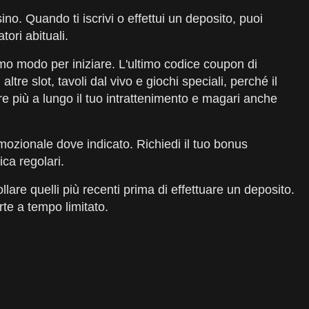
o. Quando ti iscrivi o effettui un deposito, puoi
ori abituali.
imo modo per iniziare. L'ultimo codice coupon di
tre slot, tavoli dal vivo e giochi speciali, perché il
e più a lungo il tuo intrattenimento e magari anche
omozionale dove indicato. Richiedi il tuo bonus
ica regolari.
lare quelli più recenti prima di effettuare un deposito.
rte a tempo limitato.