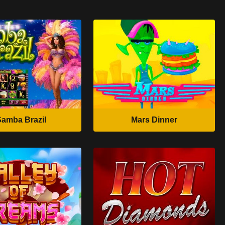
amba Brazil
Mars Dinner