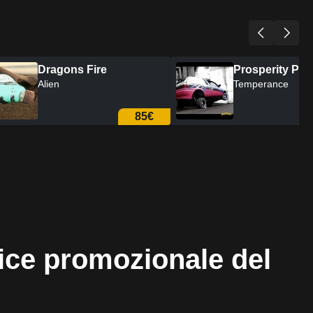
Irish Charms
Dragons Fire
Gargoyle
Alien
217€
dice promozionale del