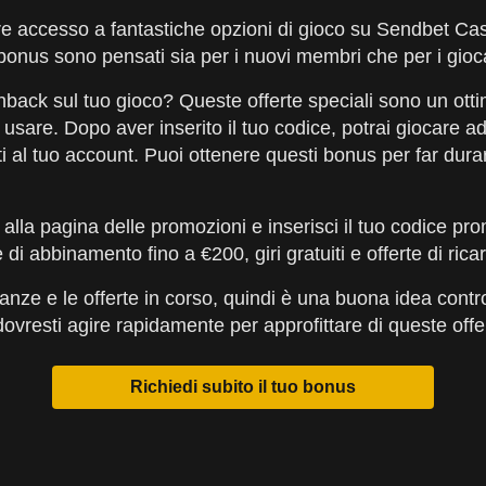
 accesso a fantastiche opzioni di gioco su Sendbet Casin
bonus sono pensati sia per i nuovi membri che per i giocat
hback sul tuo gioco? Queste offerte speciali sono un ott
sare. Dopo aver inserito il tuo codice, potrai giocare ad al
al tuo account. Puoi ottenere questi bonus per far durar
 alla pagina delle promozioni e inserisci il tuo codice pr
i abbinamento fino a €200, giri gratuiti e offerte di ricar
nze e le offerte in corso, quindi è una buona idea control
ovresti agire rapidamente per approfittare di queste offe
Richiedi subito il tuo bonus