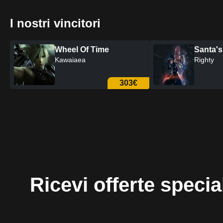
I nostri vincitori
Reel Rush
Wheel 
Sythe
Kawaiae
107€
Ricevi offerte speci