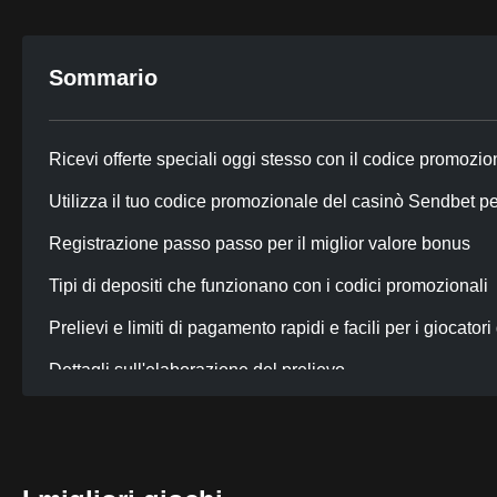
Sommario
Ricevi offerte speciali oggi stesso con il codice promozi
Utilizza il tuo codice promozionale del casinò Sendbet p
Registrazione passo passo per il miglior valore bonus
Tipi di depositi che funzionano con i codici promozionali
Prelievi e limiti di pagamento rapidi e facili per i giocator
Dettagli sull'elaborazione del prelievo
Promozioni in corso e premi VIP su Sendbet Casino
Vip Club: vantaggi speciali per i giocatori fedeli
Codice promozionale del casinò Sendbet