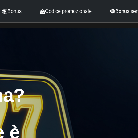
Bonus
Codice promozionale
Bonus sen
na?
e è