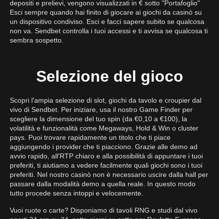
depositi e prelievi, vengono visualizzati in € sotto "Portafoglio"
Esci sempre quando hai finito di giocare ai giochi da casinò su
un dispositivo condiviso. Esci e facci sapere subito se qualcosa
non va. Sendbet controlla i tuoi accessi e ti avvisa se qualcosa ti
sembra sospetto.
Selezione del gioco
Scopri l'ampia selezione di slot, giochi da tavolo e croupier dal
vivo di Sendbet. Per iniziare, usa il nostro Game Finder per
scegliere la dimensione del tuo spin (da €0,10 a €100), la
volatilità e funzionalità come Megaways, Hold & Win o cluster
pays. Puoi trovare rapidamente un titolo che ti piace
aggiungendo i provider che ti piacciono. Grazie alle demo ad
avvio rapido, all'RTP chiaro e alla possibilità di appuntare i tuoi
preferiti, ti aiutiamo a vedere facilmente quali giochi sono i tuoi
preferiti. Nel nostro casinò non è necessario uscire dalla hall per
passare dalla modalità demo a quella reale. In questo modo
tutto procede senza intoppi e velocemente.
Vuoi ruote o carte? Disponiamo di tavoli RNG e studi dal vivo