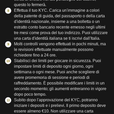
questo lo fermerà.
Effettua il tuo KYC. Carica un'immagine a colori
della patente di guida, del passaporto o della carta
d'identità nazionale, insieme a una bolletta o un
estratto conto bancario recente emesso negli ultimi
tre mesi come prova del tuo indirizzo. Puoi utilizzare
una carta d'identità italiana se ti iscrivi dall'Italia.
Molti controlli vengono effettuati in pochi minuti, ma
le revisioni effettuate manualmente possono
richiedere fino a 24 ore.
Stabilisci dei limiti per giocare in sicurezza. Puoi
impostare limiti di deposito ogni giorno, ogni
settimana o ogni mese. Puoi anche scegliere di
avere promemoria di sessione e periodi di
raffreddamento. È possibile modificare i limiti in un
secondo momento; gli aumenti entreranno in vigore
dopo poco tempo.
Subito dopo l'approvazione del KYC, potranno
iniziare i depositi e i prelievi. Il primo deposito deve
essere almeno €10. Non utilizzare una carta