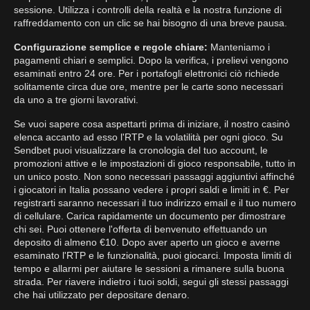
sessione. Utilizza i controlli della realtà e la nostra funzione di
raffreddamento con un clic se hai bisogno di una breve pausa.
Configurazione semplice e regole chiare:
Manteniamo i
pagamenti chiari e semplici. Dopo la verifica, i prelievi vengono
esaminati entro 24 ore. Per i portafogli elettronici ciò richiede
solitamente circa due ore, mentre per le carte sono necessari
da uno a tre giorni lavorativi.
Se vuoi sapere cosa aspettarti prima di iniziare, il nostro casinò
elenca accanto ad esso l'RTP e la volatilità per ogni gioco. Su
Sendbet puoi visualizzare la cronologia del tuo account, le
promozioni attive e le impostazioni di gioco responsabile, tutto in
un unico posto. Non sono necessari passaggi aggiuntivi affinché
i giocatori in Italia possano vedere i propri saldi e limiti in €. Per
registrarti saranno necessari il tuo indirizzo email e il tuo numero
di cellulare. Carica rapidamente un documento per dimostrare
chi sei. Puoi ottenere l'offerta di benvenuto effettuando un
deposito di almeno €10. Dopo aver aperto un gioco e averne
esaminato l'RTP e le funzionalità, puoi giocarci. Imposta limiti di
tempo e allarmi per aiutare le sessioni a rimanere sulla buona
strada. Per riavere indietro i tuoi soldi, segui gli stessi passaggi
che hai utilizzato per depositare denaro.