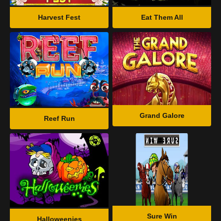
Harvest Fest
Eat Them All
Grand Galore
Reef Run
Lucky Mermaid
Halloweenies