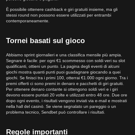
È possibile ottenere cashback e giri gratuiti insieme, ma gli
stessi round non possono essere utilizzati per entrambi
contemporaneamente.
Tornei basati sul gioco
Abbiamo sprint giornalieri e una classifica mensile più ampia.
Segnare è facile: per ogni €1 scommesso con soldi veri su slot
qualificanti, ottieni un punto. La pagina degli eventi di alcuni
giochi mostra quanti punti puoi guadagnare giocando a quei
giochi. Se finisci tra i primi 100, otterrai €1.000 ogni giorno. Tra i
premi offerti ci sono premi in denaro e pacchetti di giri gratuiti.
Per ottenere denaro contante si ottengono soldi veri e i giri
devono essere puntati 20 volte e utilizzati entro 48 ore. Due ore
dopo ogni evento, i risultati vengono inviati via e-mail e mostrati
nella hall del casinò. Se viene segnalato un pareggio o un
problema tecnico, Sendbet può controllare i risultati.
Regole importanti